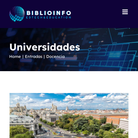
Skip
to
content
Universidades
España
Home
Entradas
Docencia
Docencia
Universidades